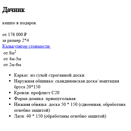
Дачник
кашпо в подарок
от 176 000 ₽
за размер 2*4
Калькулятор стоимости
2
от 8м
от 4м-3м
от 2м-6м
Каркас:
из сухой строганной доски
Наружная обшивка:
скандинавская доска/ имитация
бруса 20*150
Кровля:
профлист С20
Форма домика:
прямоугольная
Нижняя обвязка:
доска 50 * 150 (сдвоенная, обработана
огнебио защитой)
Лаги:
40 * 150 (обработаны огнебио защитой)