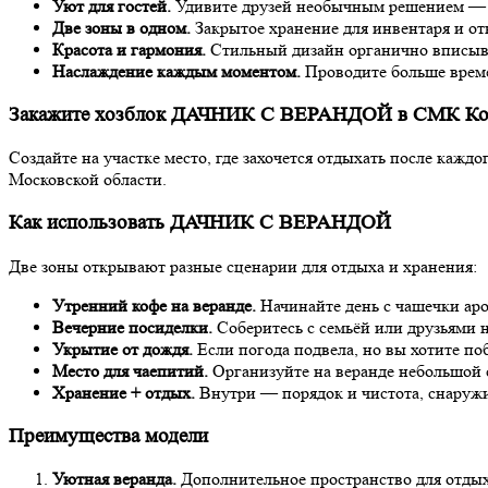
Уют для гостей.
Удивите друзей необычным решением — х
Две зоны в одном.
Закрытое хранение для инвентаря и от
Красота и гармония.
Стильный дизайн органично вписывае
Наслаждение каждым моментом.
Проводите больше време
Закажите хозблок ДАЧНИК С ВЕРАНДОЙ в СМК Ком
Создайте на участке место, где захочется отдыхать после кажд
Московской области.
Как использовать ДАЧНИК С ВЕРАНДОЙ
Две зоны открывают разные сценарии для отдыха и хранения:
Утренний кофе на веранде.
Начинайте день с чашечки аро
Вечерние посиделки.
Соберитесь с семьёй или друзьями н
Укрытие от дождя.
Если погода подвела, но вы хотите по
Место для чаепитий.
Организуйте на веранде небольшой 
Хранение + отдых.
Внутри — порядок и чистота, снаружи
Преимущества модели
Уютная веранда.
Дополнительное пространство для отдыха