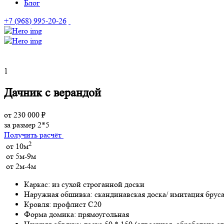
Блог
+7 (968) 995-20-26
1
Дачник с верандой
от 230 000 ₽
за размер 2*5
Получить расчёт
2
от 10м
от 5м-9м
от 2м-4м
Каркас:
из сухой строганной доски
Наружная обшивка:
скандинавская доска/ имитация брус
Кровля:
профлист С20
Форма домика:
прямоугольная