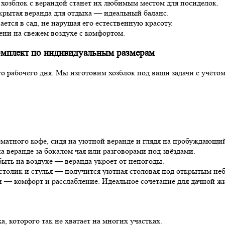
озблок с верандой станет их любимым местом для посиделок.
крытая веранда для отдыха — идеальный баланс.
тся в сад, не нарушая его естественную красоту.
ни на свежем воздухе с комфортом.
плект по индивидуальным размерам
ого рабочего дня. Мы изготовим хозблок под ваши задачи с учёто
матного кофе, сидя на уютной веранде и глядя на пробуждающий
а веранде за бокалом чая или разговорами под звёздами.
быть на воздухе — веранда укроет от непогоды.
столик и стулья — получится уютная столовая под открытым не
 — комфорт и расслабление. Идеальное сочетание для дачной ж
, которого так не хватает на многих участках.