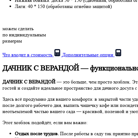
Нижняя обвязка:
доска 50 * 150 (сдвоенная, обработана о
Лаги:
40 * 150 (обработаны огнебио защитой)
можем сделать
по индивидуальным
размерам
Что входит в стоимость
Дополнительные опции
ДАЧНИК С ВЕРАНДОЙ — функциональное 
ДАЧНИК С ВЕРАНДОЙ
— это больше, чем просто хозблок. Это
гостей и создайте идеальное пространство для дачного досуг
Здесь всё продумано для вашего комфорта: в закрытой части у
после долгого рабочего дня, выпить чашечку кофе или посидет
неотъемлемой частью вашего сада — красивой, полезной и уют
Этот хозблок подойдёт, если вам важно:
Отдых после трудов.
После работы в саду так приятно при