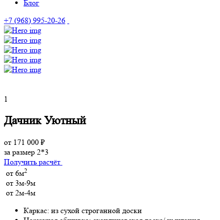
Блог
+7 (968) 995-20-26
1
Дачник Уютный
от 171 000 ₽
за размер 2*3
Получить расчёт
2
от 6м
от 3м-9м
от 2м-4м
Каркас:
из сухой строганной доски