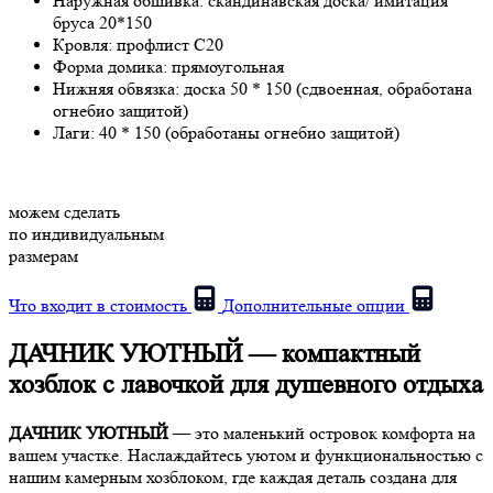
Наружная обшивка:
скандинавская доска/ имитация
бруса 20*150
Кровля:
профлист С20
Форма домика:
прямоугольная
Нижняя обвязка:
доска 50 * 150 (сдвоенная, обработана
огнебио защитой)
Лаги:
40 * 150 (обработаны огнебио защитой)
можем сделать
по индивидуальным
размерам
Что входит в стоимость
Дополнительные опции
ДАЧНИК УЮТНЫЙ — компактный
хозблок с лавочкой для душевного отдыха
ДАЧНИК УЮТНЫЙ
— это маленький островок комфорта на
вашем участке. Наслаждайтесь уютом и функциональностью с
нашим камерным хозблоком, где каждая деталь создана для