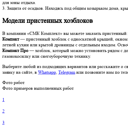
для зоны отдыха.
3. Защита от осадков. Находясь под общим козырьком дома, кр
Модели пристенных хозблоков
В компании «СМК Комплект» вы можете заказать пристенный х
Компакт
— пристенный хозблок с односкатной крышей, окном и
летней кухни или крытой дровницы с отдельным входом. Освоб
Компакт Про
— хозблок, который можно установить рядом с до
газонокосилку или снегоуборочную технику.
Выберите любой из подходящих вариантов или расскажите о св
заявку на сайте, в
Whatsapp
,
Telegram
или позвоните нам по те
Фото работ
Фото примеров выполненных работ
1
2
3