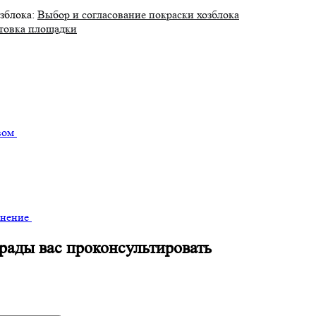
зблока:
Выбор и согласование покраски хозблока
товка площадки
вом
внение
рады вас проконсультировать