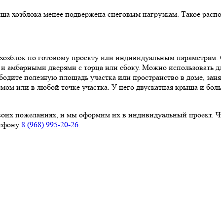
ыша хозблока менее подвержена снеговым нагрузкам. Такое расп
озблок по готовому проекту или индивидуальным параметрам. 
 амбарными дверями с торца или сбоку. Можно использовать дл
одите полезную площадь участка или пространство в доме, зан
мом или в любой точке участка. У него двускатная крыша и бол
оих пожеланиях, и мы оформим их в индивидуальный проект. Чт
лефону
8 (968) 995-20-26
.